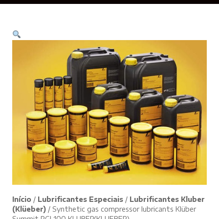
Início
/
Lubrificantes Especiais
/
Lubrificantes Kluber
(Klüeber)
/ Synthetic gas compressor lubricants Klüber
Summit PGI 100 KLUBER(KLUEBER)