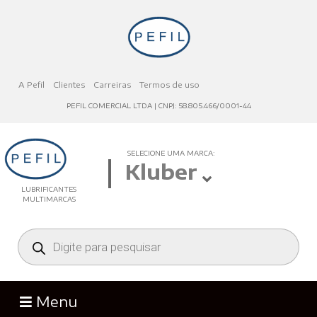
A Pefil
Clientes
Carreiras
Termos de uso
PEFIL COMERCIAL LTDA | CNPJ: 58.805.466/0001-44
SELECIONE UMA MARCA:
Kluber
LUBRIFICANTES
MULTIMARCAS
Menu