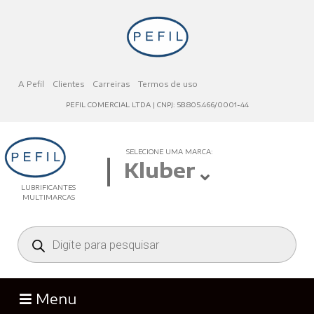
A Pefil
Clientes
Carreiras
Termos de uso
PEFIL COMERCIAL LTDA | CNPJ: 58.805.466/0001-44
SELECIONE UMA MARCA:
Kluber
LUBRIFICANTES
MULTIMARCAS
Menu