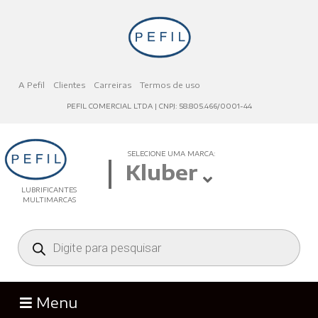
A Pefil
Clientes
Carreiras
Termos de uso
PEFIL COMERCIAL LTDA | CNPJ: 58.805.466/0001-44
SELECIONE UMA MARCA:
Kluber
LUBRIFICANTES
MULTIMARCAS
Menu