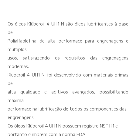
Os óleos Klüberoil 4 UH1 N são óleos lubrificantes à base
de
Polialfaolefina de alta performace para engrenagens e
múltiplos
usos, satisfazendo os requisitos das engrenagens
modernas.
Klüberoil 4 UH1 N foi desenvolvido com materiais-primas
de
alta qualidade e aditivos avançados, possibilitando
maxíma
performace na lubrificação de todos os componentes das
engrenagens.
Os óleos Klüberoil 4 UH1 N possuem registro NSF H1 e
portanto cumprem com a norma FDA