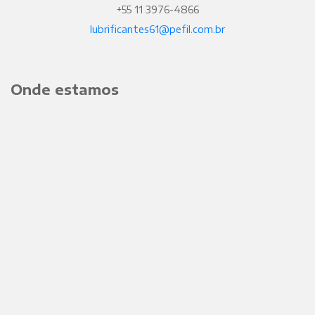
+55 11 3976-4866
lubrificantes61@pefil.com.br
Onde estamos