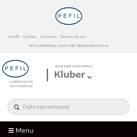
A Pefil
Clientes
Carreiras
Termos de uso
PEFIL COMERCIAL LTDA | CNPJ: 58.805.466/0001-44
SELECIONE UMA MARCA:
Kluber
LUBRIFICANTES
MULTIMARCAS
Menu