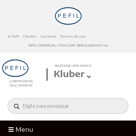
A Pefil
Clientes
Carreiras
Termos de uso
PEFIL COMERCIAL LTDA | CNPJ: 58.805.466/0001-44
SELECIONE UMA MARCA:
Kluber
LUBRIFICANTES
MULTIMARCAS
Menu