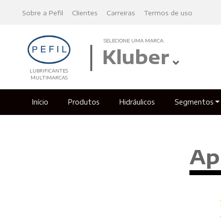
Sobre a Pefil
Clientes
Carreiras
Termos de uso
SELECIONE UMA MARCA:
Kluber
LUBRIFICANTES
MULTIMARCAS
Início
Produtos
Hidráulicos
Segmentos
Ap